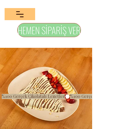
HEMEN SİPARİŞ VER
%100 Gerçek Çikolatalı Lezetler