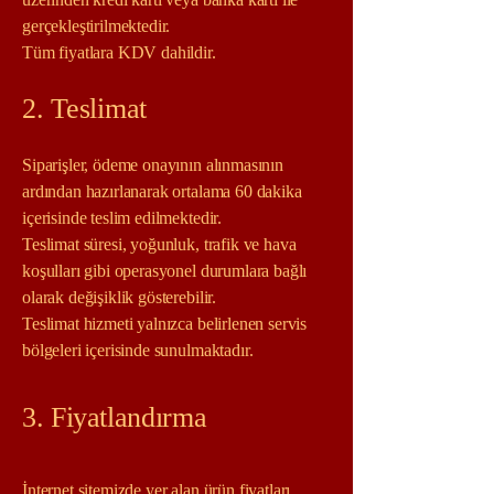
gerçekleştirilmektedir.
Tüm fiyatlara KDV dahildir.
2. Teslimat
Siparişler, ödeme onayının alınmasının
ardından hazırlanarak ortalama 60 dakika
içerisinde teslim edilmektedir.
Teslimat süresi, yoğunluk, trafik ve hava
koşulları gibi operasyonel durumlara bağlı
olarak değişiklik gösterebilir.
Teslimat hizmeti yalnızca belirlenen servis
bölgeleri içerisinde sunulmaktadır.
3. Fiyatlandırma
İnternet sitemizde yer alan ürün fiyatları