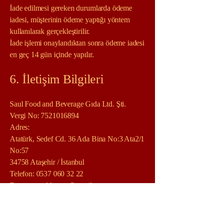
İade edilmesi gereken durumlarda ödeme
iadesi, müşterinin ödeme yaptığı yöntem
kullanılarak gerçekleştirilir.
İade işlemi onaylandıktan sonra ödeme iadesi
en geç 14 gün içinde yapılır.
6. İletişim Bilgileri
Saul Food and Beverage Gıda Ltd. Şti.
Vergi No: 7521016894
Adres:
Atatürk, Sedef Cd. 36 Ada Bina No:3 Ata2/1
No:57
34758 Ataşehir / İstanbul
Telefon:
0537 060 32 22
E-posta: sauldessert@gmail.com
7. Yasal Bilgilendirme