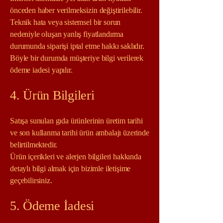
önceden haber verilmeksizin değiştirilebilir.
Teknik hata veya sistemsel bir sorun
nedeniyle oluşan yanlış fiyatlandırma
durumunda siparişi iptal etme hakkı saklıdır.
Böyle bir durumda müşteriye bilgi verilerek
ödeme iadesi yapılır.
4. Ürün Bilgileri
Satışa sunulan gıda ürünlerinin üretim tarihi
ve son kullanma tarihi ürün ambalajı üzerinde
belirtilmektedir.
Ürün içerikleri ve alerjen bilgileri hakkında
detaylı bilgi almak için bizimle iletişime
geçebilirsiniz.
5. Ödeme İadesi