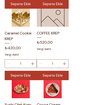
Sepete Ekle
Sepete Ekle
Caramel Cookie
COFFEE KREP
KREP
Fiyat
₺520,00
Fiyat
₺420,00
Vergi dahil
Vergi dahil
Sepete Ekle
Sepete Ekle
Sushi Çilek Krep
Cocoa Cream