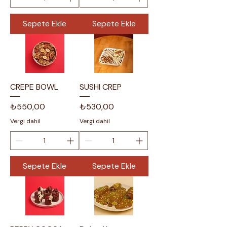
Sepete Ekle
Sepete Ekle
CREPE BOWL
SUSHI CREP
Fiyat
Fiyat
₺550,00
₺530,00
Vergi dahil
Vergi dahil
Sepete Ekle
Sepete Ekle