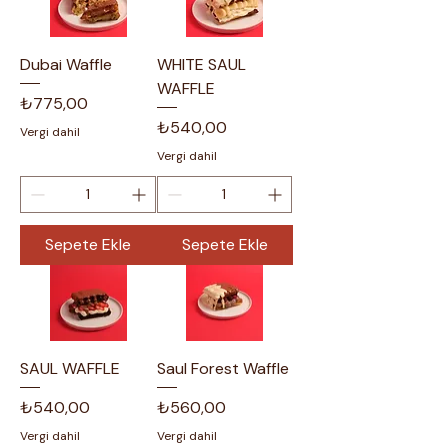
Dubai Waffle
WHITE SAUL
WAFFLE
Fiyat
₺775,00
Fiyat
₺540,00
Vergi dahil
Vergi dahil
Sepete Ekle
Sepete Ekle
SAUL WAFFLE
Saul Forest Waffle
Fiyat
Fiyat
₺540,00
₺560,00
Vergi dahil
Vergi dahil