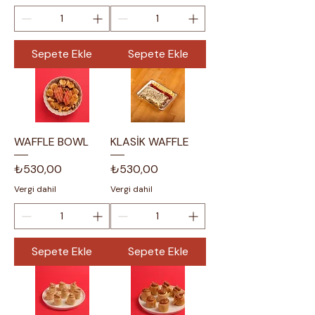
Sepete Ekle
Sepete Ekle
WAFFLE BOWL
KLASİK WAFFLE
Fiyat
Fiyat
₺530,00
₺530,00
Vergi dahil
Vergi dahil
Sepete Ekle
Sepete Ekle