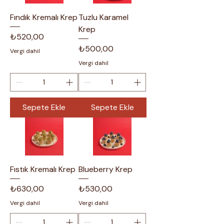
Fındık Kremalı Krep
Tuzlu Karamel
Krep
Fiyat
₺520,00
Fiyat
₺500,00
Vergi dahil
Vergi dahil
Sepete Ekle
Sepete Ekle
Fıstık Kremalı Krep
Blueberry Krep
Fiyat
Fiyat
₺630,00
₺530,00
Vergi dahil
Vergi dahil