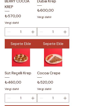
BERRY COCOA
Dubai Krep
KREP
Fiyat
₺600,00
Fiyat
₺570,00
Vergi dahil
Vergi dahil
Sepete Ekle
Sepete Ekle
Süt Reçelli Krep
Cocoa Crepe
Fiyat
Fiyat
₺460,00
₺520,00
Vergi dahil
Vergi dahil