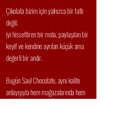
Çikolata bizim için yalnızca bir tatlı
değil;
iyi hissettiren bir mola, paylaşılan bir
keyif ve kendine ayrılan küçük ama
değerli bir andır.
Bugün Saul Chocolate, aynı kalite
anlayışıyla hem mağazalarında hem
de online sipariş kanallarında
misafirlerine hizmet vermeye devam
etmektedir.