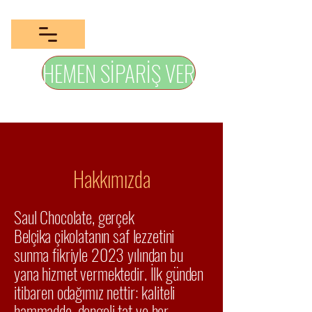
HEMEN SİPARİŞ VER
Hakkımızda
Saul Chocolate, gerçek
Belçika
çikolatanın saf lezzetini
sunma fikriyle 2023 yılından bu
yana hizmet vermektedir. İlk günden
itibaren odağımız nettir: kaliteli
hammadde, dengeli tat ve her